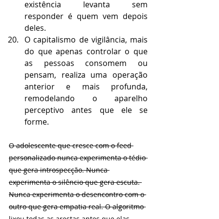
existência levanta sem 
responder é quem vem depois 
deles.
O capitalismo de vigilância, mais 
do que apenas controlar o que 
as pessoas consomem ou 
pensam, realiza uma operação 
anterior e mais profunda, 
remodelando o aparelho 
perceptivo antes que ele se 
forme.
O adolescente que cresce com o feed 
personalizado nunca experimenta o tédio 
que gera introspecção. Nunca 
experimenta o silêncio que gera escuta. 
Nunca experimenta o desencontro com o 
outro que gera empatia real. O algoritmo 
lixou todas as arestas antes que elas 