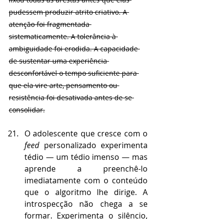
pudessem produzir atrito criativo. A 
atenção foi fragmentada 
sistematicamente. A tolerância à 
ambiguidade foi erodida. A capacidade 
de sustentar uma experiência 
desconfortável o tempo suficiente para 
que ela vire arte, pensamento ou 
resistência foi desativada antes de se 
consolidar.
O adolescente que cresce com o 
feed
 personalizado experimenta 
tédio — um tédio imenso — mas 
aprende a preenchê-lo 
imediatamente com o conteúdo 
que o algoritmo lhe dirige. A 
introspecção não chega a se 
formar. Experimenta o silêncio, 