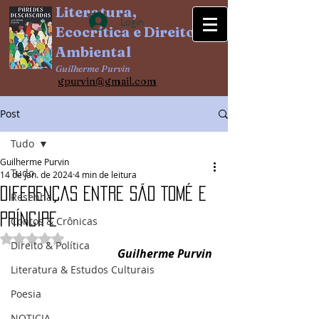
Literatura,
Login
Ecocrítica e Direito
Ambiental
Guilherme Purvin
gpurvin@gm
ail.com
Post
Tudo
Guilherme Purvin
Tudo
14 de jan. de 2024
4 min de leitura
Diferenças entre São Tomé e
Resenha
Príncipe
Contos & Crônicas
Avaliado com NaN de 5 estrelas.
Direito & Política
Guilherme Purvin
Literatura & Estudos Culturais
Poesia
NOTICIA