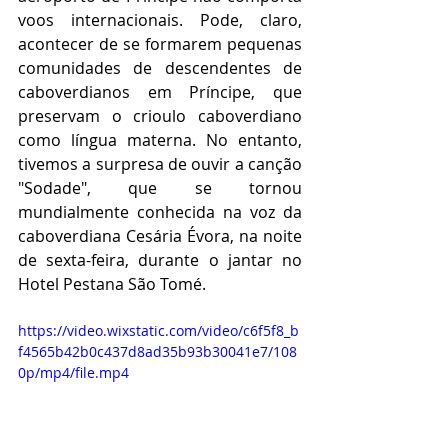
voos internacionais. Pode, claro, 
acontecer de se formarem pequenas 
comunidades de descendentes de 
caboverdianos em Príncipe, que 
preservam o crioulo caboverdiano 
como língua materna. No entanto, 
tivemos a surpresa de ouvir a canção 
"Sodade", que se tornou 
mundialmente conhecida na voz da 
caboverdiana Cesária Évora, na noite 
de sexta-feira, durante o jantar no 
Hotel Pestana São Tomé.
https://video.wixstatic.com/video/c6f5f8_b
f4565b42b0c437d8ad35b93b30041e7/108
0p/mp4/file.mp4