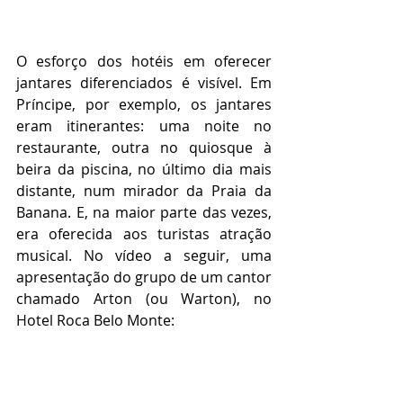
O esforço dos hotéis em oferecer 
jantares diferenciados é visível. Em 
Príncipe, por exemplo, os jantares 
eram itinerantes: uma noite no 
restaurante, outra no quiosque à 
beira da piscina, no último dia mais 
distante, num mirador da Praia da 
Banana. E, na maior parte das vezes, 
era oferecida aos turistas atração 
musical. No vídeo a seguir, uma 
apresentação do grupo de um cantor 
chamado Arton (ou Warton), no 
Hotel Roça Belo Monte:
https://video.wixstatic.com/video/c6f5f8_3
808bfcb658245b1be316151f590639e/480p
/mp4/file.mp4