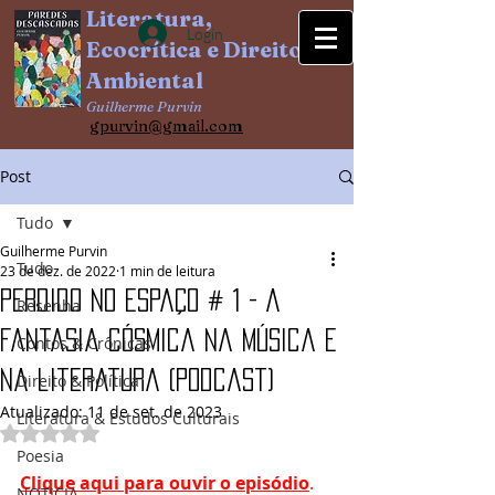
Literatura,
Login
Ecocrítica e Direito
Ambiental
Guilherme Purvin
gpurvin@gm
ail.com
Post
Tudo
Guilherme Purvin
Tudo
23 de dez. de 2022
1 min de leitura
Perdido no Espaço # 1 - A
Resenha
fantasia cósmica na música e
Contos & Crônicas
na literatura (podcast)
Direito & Política
Atualizado:
11 de set. de 2023
Literatura & Estudos Culturais
Avaliado com NaN de 5 estrelas.
Poesia
Clique aqui para ouvir o episódio
. 
NOTICIA