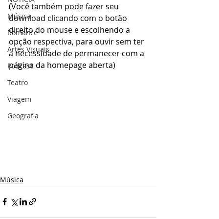
(Você também pode fazer seu 
Música
download clicando com o botão 
direito do mouse e escolhendo a 
Romance
opção respectiva, para ouvir sem ter 
Artes Visuais
a necessidade de permanecer com a 
página da homepage aberta)
Podcast
Teatro
Viagem
Geografia
Música