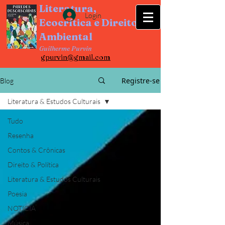
Literatura,
Login
Ecocrítica e Direito
Ambiental
Guilherme Purvin
gpurvin@gm
ail.com
Registre-se
Blog
Literatura & Estudos Culturais
Tudo
Resenha
Contos & Crônicas
Direito & Política
Literatura & Estudos Culturais
Poesia
NOTICIA
Música